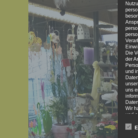
Nutzu
perso
beson
Anspr
perso
perso
Verar
Einwi
Die V
der A
Perso
und i
Daten
unser
uns e
infor
Daten
Wir h
und o
lücke
perso
E
Inter