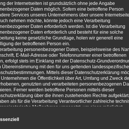
ng der Internetseiten ist grundsätzlich ohne jede Angabe
nenbezogener Daten möglich. Sofern eine betroffene Person
dere Services unseres Unternehmens über unsere Internetseite
uch nehmen möchte, könnte jedoch eine Verarbeitung
nenbezogener Daten erforderlich werden. Ist die Verarbeitung
nenbezogener Daten erforderlich und besteht für eine solche
beitung keine gesetzliche Grundlage, holen wir generell eine
lligung der betroffenen Person ein.
erarbeitung personenbezogener Daten, beispielsweise des Na
nschrift, E-Mail-Adresse oder Telefonnummer einer betroffenen
n, erfolgt stets im Einklang mit der Datenschutz-Grundverordnu
n Übereinstimmung mit den für uns geltenden landesspezifisch
schutzbestimmungen. Mittels dieser Datenschutzerklärung mö
 Unternehmen die Öffentlichkeit über Art, Umfang und Zweck de
rhobenen, genutzten und verarbeiteten personenbezogenen Da
mieren. Ferner werden betroffene Personen mittels dieser
schutzerklärung über die ihnen zustehenden Rechte aufgeklärt
aben als für die Verarbeitung Verantwortlicher zahlreiche techn
rganisatorische Maßnahmen umgesetzt, um einen möglichst
nlosen Schutz der über diese Internetseite verarbeiteten
nenbezogenen Daten sicherzustellen. Dennoch können
ssenziell
netbasierte Datenübertragungen grundsätzlich Sicherheitslücke