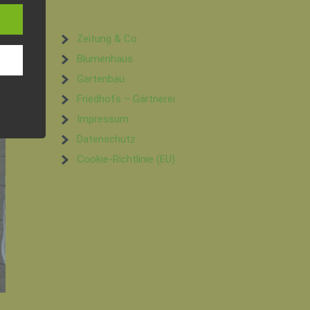
ann.
ise
Zeitung & Co.
Blumenhaus
Gartenbau
 den
Friedhofs – Gärtnerei
e
Impressum
nsere
 Um
Datenschutz
Cookie-Richtlinie (EU)
e
he
mmer,