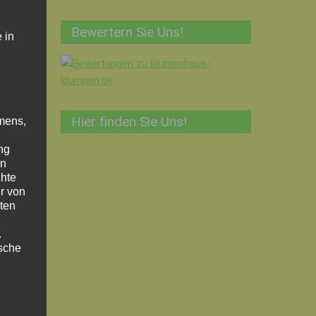
Bewertern Sie Uns!
 in
Hier finden Sie Uns!
mens,
ng
en
chte
r von
ten
.
ische
n