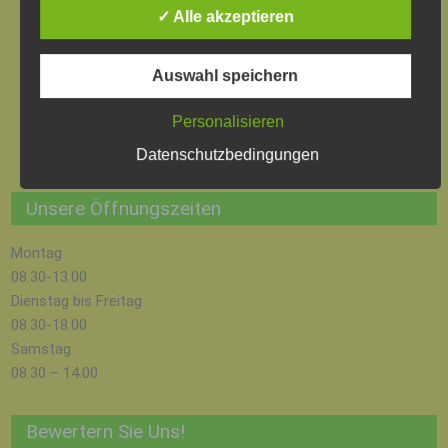
✓ Alle akzeptieren
a) personenbezogene Daten
Personenbezogene Daten sind alle Informationen,
die sich auf eine identifizierte oder identifizierbare
Auswahl speichern
natürliche Person (im Folgenden „betroffene
Person") beziehen. Als identifizierbar wird eine
Personalisieren
natürliche Person angesehen, die direkt oder
indirekt, insbesondere mittels Zuordnung zu einer
Datenschutzbedingungen
Kennung wie einem Namen, zu einer
Kennnummer, zu Standortdaten, zu einer Online-
Unsere Öffnungszeiten
Kennung oder zu einem oder mehreren
besonderen Merkmalen, die Ausdruck der
Montag
physischen, physiologischen, genetischen,
psychischen, wirtschaftlichen, kulturellen oder
08.30-13.00
sozialen Identität dieser natürlichen Person sind,
Dienstag bis Freitag
identifiziert werden kann.
08.30-18.00
b) betroffene Person
Samstag
Betroffene Person ist jede identifizierte oder
08.30 – 14.00
identifizierbare natürliche Person, deren
personenbezogene Daten von dem für die
Bewertern Sie Uns!
Verarbeitung Verantwortlichen verarbeitet werden.